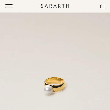
ス
キ
ッ
プ
し
て
ITEM
コ
ン
テ
COLLECTION
ン
ツ
に
BEST SELLER
移
動
す
QUICK DELIVERY
る
SENSITIVITY TRIAL KIT
SHOP LIST
NEWS
OUR PHILOSOPHY