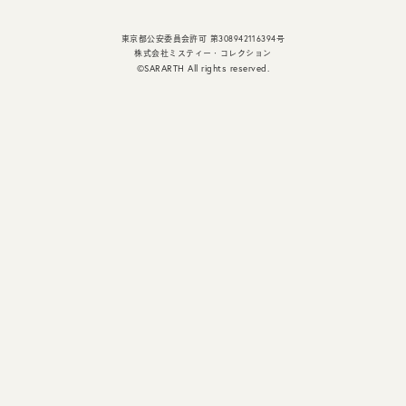
CUSTOMER SERVICE
東京都公安委員会許可 第308942116394号
株式会社ミスティー・コレクション
©SARARTH All rights reserved.
JOURNAL
FAQ
STORE GUIDE
CARE
PRIVACY POLICY
CUSTOMER SERVICE
LEGALS
COMPANY