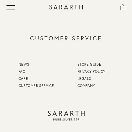
ス
CUSTOMER SERVICE
ITEM
キ
ッ
プ
COLLECTION
し
て
コ
BEST SELLER
NEWS
STORE GUIDE
ン
テ
FAQ
PRIVACY POLICY
ン
QUICK DELIVERY
ツ
CARE
LEGALS
に
CUSTOMER SERVICE
COMPANY
移
動
SENSITIVITY TRIAL KIT
す
る
SHOP LIST
NEWS
OUR PHILOSOPHY