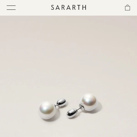
ス
キ
ッ
プ
し
て
ITEM
コ
ン
テ
COLLECTION
ン
ツ
に
BEST SELLER
移
動
す
QUICK DELIVERY
る
SENSITIVITY TRIAL KIT
SHOP LIST
NEWS
OUR PHILOSOPHY