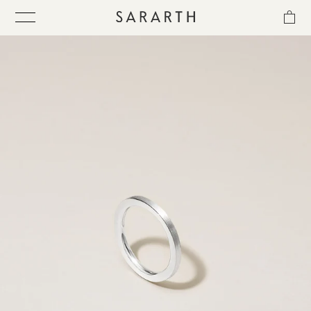
ス
キ
ッ
プ
し
て
ITEM
コ
ン
テ
COLLECTION
ン
ツ
に
BEST SELLER
移
動
す
QUICK DELIVERY
る
SENSITIVITY TRIAL KIT
SHOP LIST
NEWS
OUR PHILOSOPHY