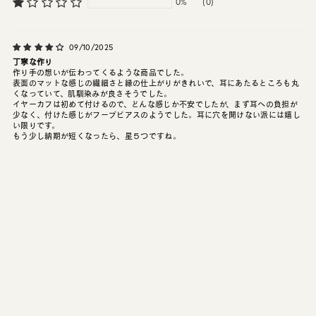
0%
(0)
09/10/2025
丁寧な作り
作り手の想いが伝わってくるような商品でした。
表面のマットな感じの繊細さと縁の仕上がりがきれいで、耳にあたるところも丸
くなっていて、肌馴染みが良さそうでした。
イヤーカフは初めて付けるので、どんな感じか不安でしたが、まず耳への負担が
少なく、付けた感じがフープピアスのようでした。耳に穴を開けない派には嬉し
い限りです。
もう少し納期が短くなったら、星５つですね。