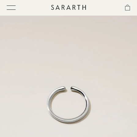
ス
キ
ッ
プ
し
て
ITEM
コ
ン
テ
COLLECTION
ン
ツ
に
BEST SELLER
移
動
す
QUICK DELIVERY
る
SENSITIVITY TRIAL KIT
SHOP LIST
NEWS
OUR PHILOSOPHY