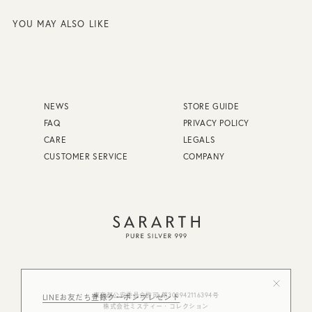
YOU MAY ALSO LIKE
NEWS
STORE GUIDE
FAQ
PRIVACY POLICY
CARE
LEGALS
CUSTOMER SERVICE
COMPANY
FAQ
STORE GUIDE
東京都公安委員会許可 第308942116394号
LINEお友だち登録クーポンプレゼント
CARE
PRIVACY POLICY
株式会社ミスティー・コレクション