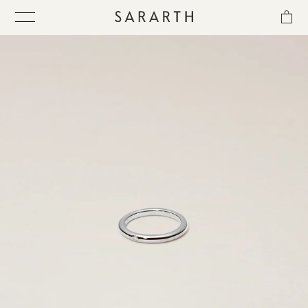
ス
キ
ッ
プ
し
て
ITEM
コ
ン
テ
COLLECTION
ン
ツ
に
BEST SELLER
移
動
す
QUICK DELIVERY
る
SENSITIVITY TRIAL KIT
SHOP LIST
NEWS
OUR PHILOSOPHY