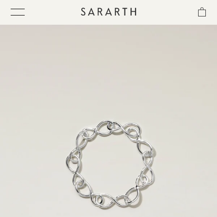
ス
キ
ッ
プ
し
て
ITEM
コ
ン
テ
COLLECTION
ン
ツ
に
BEST SELLER
移
動
す
QUICK DELIVERY
る
SENSITIVITY TRIAL KIT
SHOP LIST
NEWS
OUR PHILOSOPHY