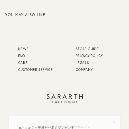
YOU MAY ALSO LIKE
NEWS
STORE GUIDE
FAQ
PRIVACY POLICY
CARE
LEGALS
CUSTOMER SERVICE
COMPANY
FAQ
STORE GUIDE
東京都公安委員会許可 第308942116394号
LINEお友だち登録クーポンプレゼント
CARE
PRIVACY POLICY