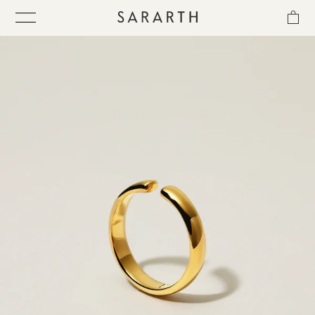
ス
キ
ッ
プ
し
て
ITEM
コ
ン
テ
COLLECTION
ン
ツ
に
BEST SELLER
移
動
す
QUICK DELIVERY
る
SENSITIVITY TRIAL KIT
SHOP LIST
NEWS
OUR PHILOSOPHY