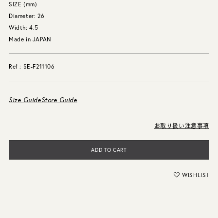
SIZE (mm)
Diameter: 26
Width: 4.5
Made in JAPAN
Ref : SE-F211106
Size Guide
Store Guide
お取り扱い注意事項
ADD TO CART
WISHLIST