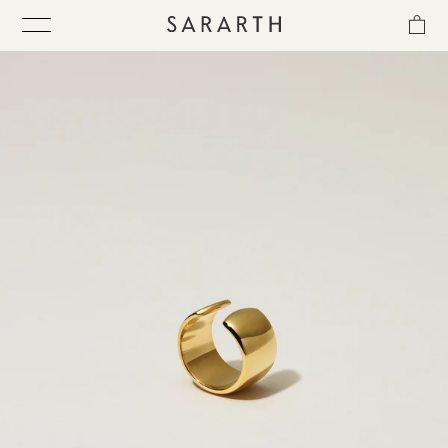
ス
キ
ッ
プ
し
て
ITEM
コ
ン
テ
COLLECTION
ン
ツ
に
BEST SELLER
移
動
す
QUICK DELIVERY
る
SENSITIVITY TRIAL KIT
SHOP LIST
NEWS
OUR PHILOSOPHY