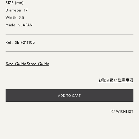
SIZE (mm)
Diameter: 17
Width: 9.5
Made in JAPAN
Ref : SE-F211105
Size Guide
Store Guide
お取り扱い注意事項
ADD TO CART
WISHLIST