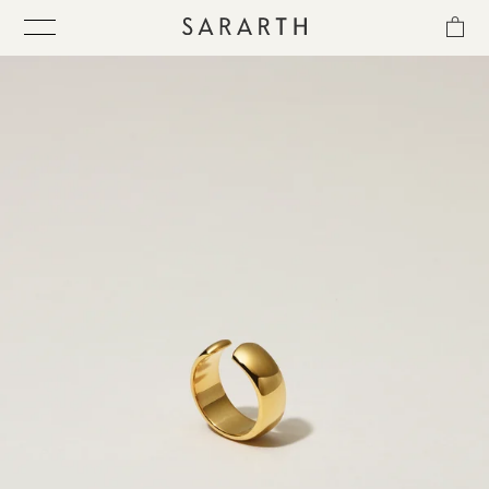
ス
キ
ッ
プ
し
て
ITEM
コ
ン
テ
COLLECTION
ン
ツ
に
BEST SELLER
移
動
す
QUICK DELIVERY
る
SENSITIVITY TRIAL KIT
SHOP LIST
NEWS
OUR PHILOSOPHY