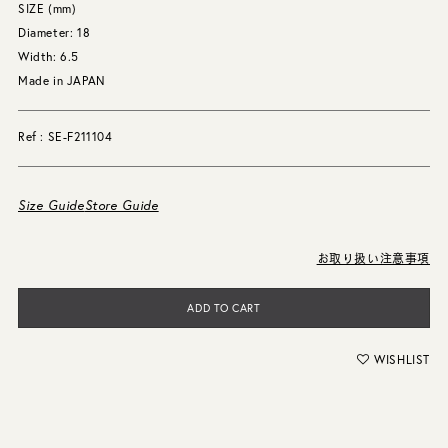
SIZE (mm)
Diameter: 18
Width: 6.5
Made in JAPAN
Ref : SE-F211104
Size Guide
Store Guide
お取り扱い注意事項
ADD TO CART
WISHLIST