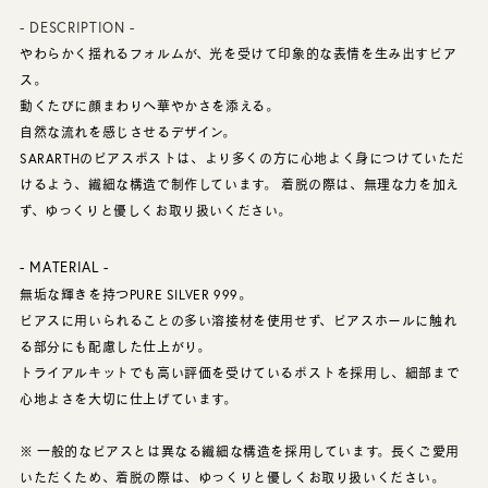
- DESCRIPTION -
やわらかく揺れるフォルムが、光を受けて印象的な表情を生み出すピア
ス。
動くたびに顔まわりへ華やかさを添える。
自然な流れを感じさせるデザイン。
SARARTHのピアスポストは、より多くの方に心地よく身につけていただ
けるよう、繊細な構造で制作しています。 着脱の際は、無理な力を加え
ず、ゆっくりと優しくお取り扱いください。
- MATERIAL -
無垢な輝きを持つPURE SILVER 999。
ピアスに用いられることの多い溶接材を使用せず、ピアスホールに触れ
る部分にも配慮した仕上がり。
トライアルキットでも高い評価を受けているポストを採用し、細部まで
心地よさを大切に仕上げています。
※ 一般的なピアスとは異なる繊細な構造を採用しています。長くご愛用
いただくため、着脱の際は、ゆっくりと優しくお取り扱いください。