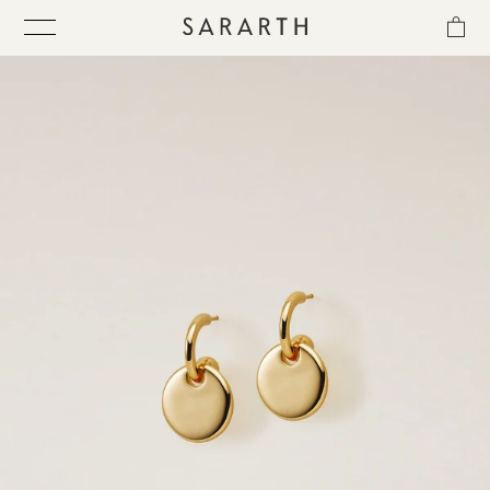
ス
キ
ッ
プ
し
て
ITEM
コ
ン
テ
COLLECTION
ン
ツ
に
BEST SELLER
移
動
す
QUICK DELIVERY
る
SENSITIVITY TRIAL KIT
SHOP LIST
NEWS
OUR PHILOSOPHY