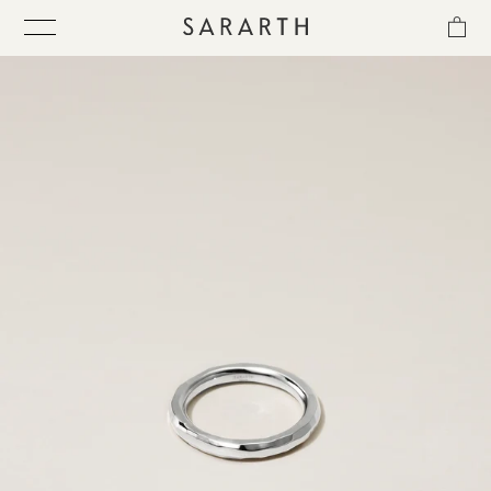
ス
キ
ッ
プ
し
て
ITEM
コ
ン
テ
COLLECTION
ン
ツ
に
BEST SELLER
移
動
す
QUICK DELIVERY
る
SENSITIVITY TRIAL KIT
SHOP LIST
NEWS
OUR PHILOSOPHY