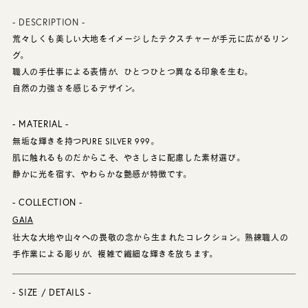
- DESCRIPTION -
荒々しくも美しい大地をイメージしたテクスチャーが手元に広がるリン
グ。
職人の手仕事による表情が、ひとつひとつ異なる印象を生む。
自然の力強さを感じるデザイン。
- MATERIAL -
無垢な輝きを持つPURE SILVER 999。
肌に触れるものだからこそ、やさしさに配慮した素材選び。
静かに光を宿す、やわらかな艶感が特徴です。
- COLLECTION -
GAIA
壮大な大地や山々への畏敬の念から生まれたコレクション。熟練職人の
手作業による彫りが、複雑で繊細な輝きを放ちます。
- SIZE / DETAILS -