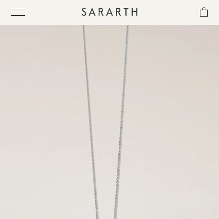
ス
キ
ッ
プ
し
て
ITEM
コ
ン
テ
COLLECTION
ン
ツ
に
BEST SELLER
移
動
す
QUICK DELIVERY
る
SENSITIVITY TRIAL KIT
SHOP LIST
NEWS
OUR PHILOSOPHY