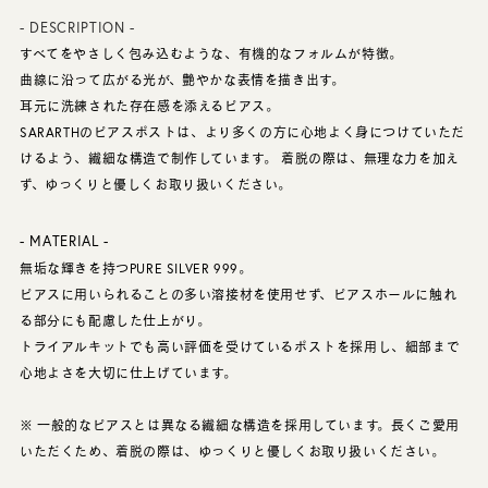
- DESCRIPTION -
すべてをやさしく包み込むような、有機的なフォルムが特徴。
曲線に沿って広がる光が、艶やかな表情を描き出す。
耳元に洗練された存在感を添えるピアス。
SARARTHのピアスポストは、より多くの方に心地よく身につけていただ
けるよう、繊細な構造で制作しています。 着脱の際は、無理な力を加え
ず、ゆっくりと優しくお取り扱いください。
- MATERIAL -
無垢な輝きを持つPURE SILVER 999。
ピアスに用いられることの多い溶接材を使用せず、ピアスホールに触れ
る部分にも配慮した仕上がり。
トライアルキットでも高い評価を受けているポストを採用し、細部まで
心地よさを大切に仕上げています。
※ 一般的なピアスとは異なる繊細な構造を採用しています。長くご愛用
いただくため、着脱の際は、ゆっくりと優しくお取り扱いください。