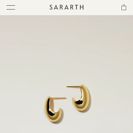
ス
キ
ッ
プ
し
て
ITEM
コ
ン
テ
COLLECTION
ン
ツ
に
BEST SELLER
移
動
す
QUICK DELIVERY
る
SENSITIVITY TRIAL KIT
SHOP LIST
NEWS
OUR PHILOSOPHY