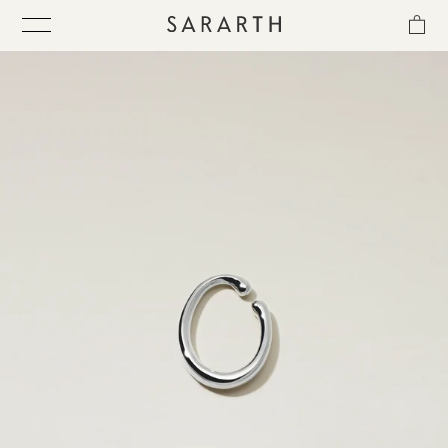
ス
キ
ッ
プ
し
て
ITEM
コ
ン
テ
COLLECTION
ン
ツ
に
BEST SELLER
移
動
す
QUICK DELIVERY
る
SENSITIVITY TRIAL KIT
SHOP LIST
NEWS
OUR PHILOSOPHY