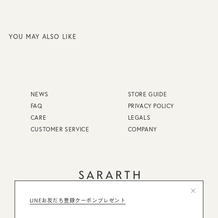
YOU MAY ALSO LIKE
NEWS
STORE GUIDE
FAQ
PRIVACY POLICY
CARE
LEGALS
CUSTOMER SERVICE
COMPANY
FAQ
STORE GUIDE
LINEお友だち登録クーポンプレゼント
CARE
PRIVACY POLICY
CUSTOMER SERVICE
LEGALS