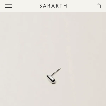
ス
キ
ッ
プ
し
て
ITEM
コ
ン
テ
COLLECTION
ン
ツ
に
BEST SELLER
移
動
す
QUICK DELIVERY
る
SENSITIVITY TRIAL KIT
SHOP LIST
NEWS
OUR PHILOSOPHY