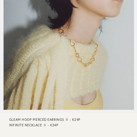
GLEAM HOOP PIERCED EARRINGS Ⅱ - K24P
INFINITE NECKLACE Ⅱ - K24P