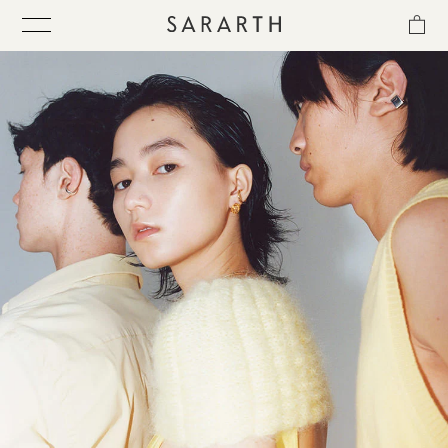
ス
キ
ッ
プ
し
て
ITEM
コ
ン
テ
COLLECTION
ン
ツ
に
BEST SELLER
移
動
す
QUICK DELIVERY
る
SENSITIVITY TRIAL KIT
SHOP LIST
NEWS
OUR PHILOSOPHY