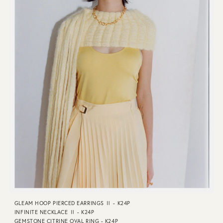
GLEAM HOOP PIERCED EARRINGS Ⅱ - K24P
INFINITE NECKLACE Ⅱ - K24P
GEMSTONE CITRINE OVAL RING - K24P