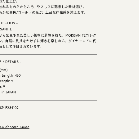
ねた仕上げ。
触れるものだからこそ、やさしさに配慮した素材選び。
らかな金色/ゴールドの光が、上品な存在感を添えます。
LLECTION -
SANITE
から発見された美しい鉱物に着想を得た、MOISSANITEコレク
ン。自然に負担をかけずに輝きを楽しめる、ダイヤモンドに代
石として注目されています。
E / DETAILS -
 (mm)
n Length: 460
ength: 9
h: 9
 in JAPAN
: SP-F234102
 Guide
Store Guide