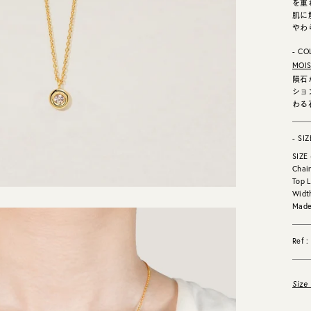
を重
肌に
やわ
- CO
MOIS
隕石
ショ
わる
- SIZ
SIZE
Chai
Top L
Widt
Made
Ref 
Size