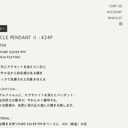
CART (0)
ACCOUNT
WISHLIST
あり
RCLE PENDANT Ⅱ - K24P
,700
PURE SILVER 999
K24 PLATING
首元にアクセントを加えたい日に
軽やかながら存在感のある輝き
シックで洗練された印象を与える
SCRIPTION -
クルフォルムに、モアサナイトを添えたペンダント。
な光同士の輝きが、やわらかく調和する。
かな質感が、自然に溶け込む澄んだ輝きを映し出す。
TERIAL -
輝きを持つPURE SILVER 999をベースに、K24（純金）の光