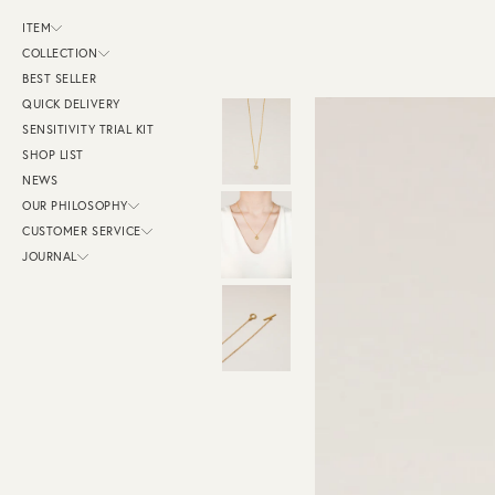
ス
キ
ITEM
ッ
プ
COLLECTION
し
BEST SELLER
て
コ
QUICK DELIVERY
ン
テ
SENSITIVITY TRIAL KIT
ン
SHOP LIST
ツ
に
NEWS
移
動
OUR PHILOSOPHY
す
CUSTOMER SERVICE
る
JOURNAL