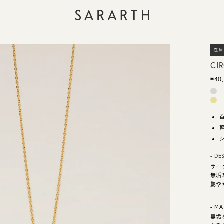
在庫
CI
¥40
- DE
サー
無垢
艶や
- MA
無垢な