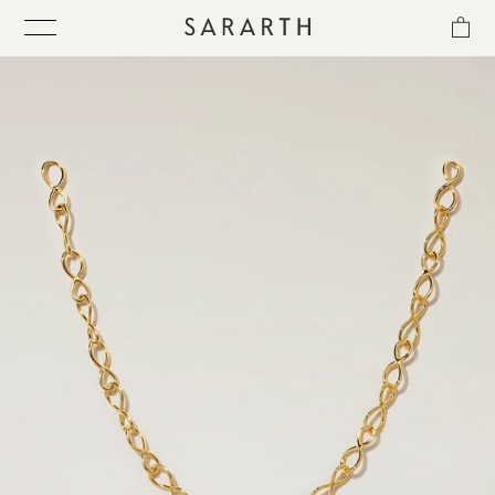
ス
キ
ッ
プ
し
て
ITEM
コ
ン
テ
COLLECTION
ン
ツ
に
BEST SELLER
移
動
す
QUICK DELIVERY
る
SENSITIVITY TRIAL KIT
SHOP LIST
NEWS
OUR PHILOSOPHY