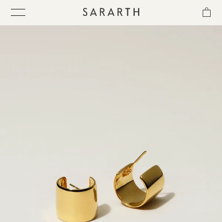
ス
キ
ッ
プ
し
て
ITEM
コ
ン
テ
COLLECTION
ン
ツ
に
BEST SELLER
移
動
す
QUICK DELIVERY
る
SENSITIVITY TRIAL KIT
SHOP LIST
NEWS
OUR PHILOSOPHY