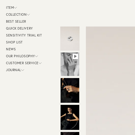
ス
キ
ITEM
ッ
プ
COLLECTION
し
BEST SELLER
て
コ
QUICK DELIVERY
ン
テ
SENSITIVITY TRIAL KIT
ン
SHOP LIST
ツ
に
NEWS
移
動
OUR PHILOSOPHY
す
CUSTOMER SERVICE
る
JOURNAL