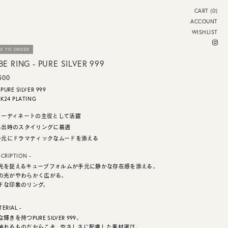
CART (0)
ACCOUNT
WISHLIST
E TO ORDER
E RING - PURE SILVER 999
500
PURE SILVER 999
K24 PLATING
コーディネートの主役として活躍
外出時のスタイリングに最適
手元にドラマティックなムードを添える
SCRIPTION -
光を捉えるキューブフォルムが手元に静かな存在感を添える。
の光がやわらかく広がる。
ドな印象のリング。
TERIAL -
輝きを持つPURE SILVER 999。
触れるものだからこそ、やさしさに配慮した素材選び。