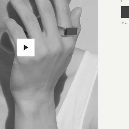
Cra
再
生