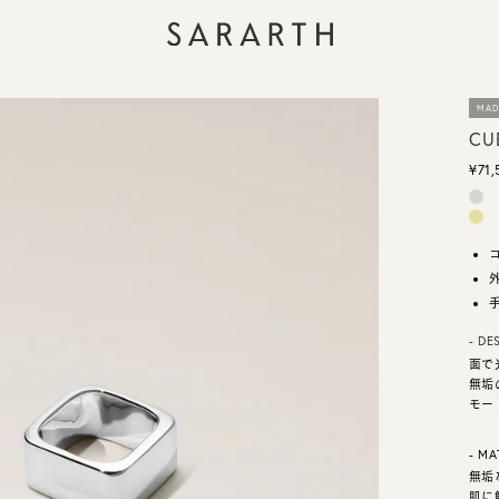
MAD
CUB
¥71,
- DE
面で
無垢
モー
- MA
無垢な
肌に