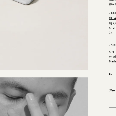
静か
- CO
GLE
職人
SI
ン。
- SIZ
SIZE
Width
Made
Ref 
Size