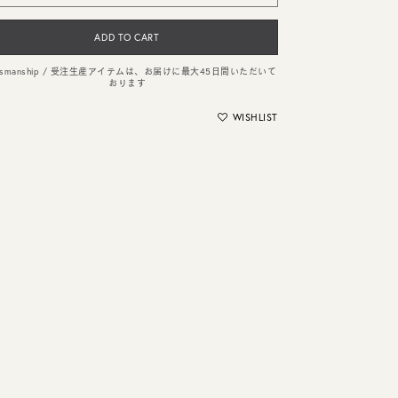
ADD TO CART
ftsmanship / 受注生産アイテムは、お届けに最大45日間いただいて
おります
WISHLIST