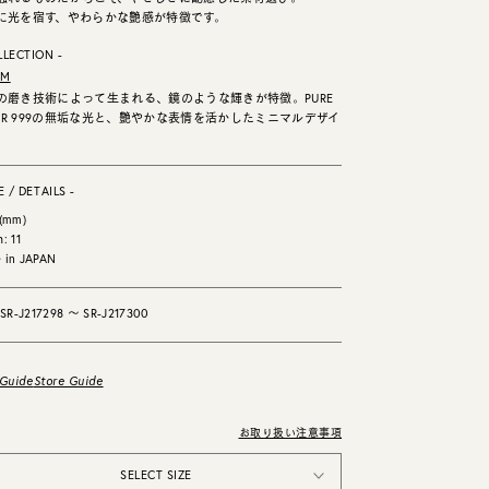
に光を宿す、やわらかな艶感が特徴です。
LLECTION -
AM
の磨き技術によって生まれる、鏡のような輝きが特徴。PURE
LVER 999の無垢な光と、艶やかな表情を活かしたミニマルデザイ
E / DETAILS -
 (mm)
: 11
 in JAPAN
: SR-J217298 〜 SR-J217300
 Guide
Store Guide
お取り扱い注意事項
SELECT SIZE